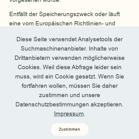
Entfällt der Speicherungszweck oder läuft
eine vom Europäischen Richtlinien- und
Verordnungsgeber oder einem anderen
Diese Seite verwendet Analysetools der
zuständigen Gesetzgeber vorgeschriebene
Suchmaschinenanbieter. Inhalte von
Speicherfrist ab, werden die
Drittanbietern verwenden möglicherweise
personenbezogenen Daten routinemäßig
Cookies. Weil diese Abfrage leider sein
und entsprechend den gesetzlichen
muss, wird ein Cookie gesetzt. Wenn Sie
Vorschriften gesperrt oder gelöscht.
fortfahren wollen, müssen Sie daher
5. Rechte der betroffenen Person
zustimmen und unsere
Datenschutzbestimmungen akzeptieren.
• a) Recht auf Bestätigung
Impressum
.
Jede betroffene Person hat das vom
Zustimmen
Europäischen Richtlinien- und